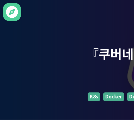
『쿠버네티
K8s
Docker
D