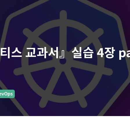
스 교과서』실습 4장 par
evOps