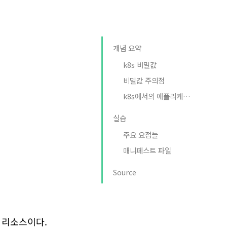
개념 요약
k8s 비밀값
비밀값 주의점
k8s에서의 애플리케이션 설정관리
실습
주요 요점들
매니페스트 파일
Source
 리소스이다.